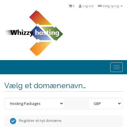
0
Log ind
Vælg sprog
Togg
navi
Vælg et domænenavn…
Registrer et nyt domæne