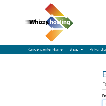
Kundencenter Home
Shop
Ankündi
D
E