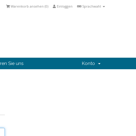
Warenkorb ansehen (
0
)
Einloggen
Sprachwahl
ren Sie uns
Konto