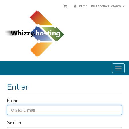
0
Entrar
Escolher idioma
Togg
navi
Entrar
Email
Senha